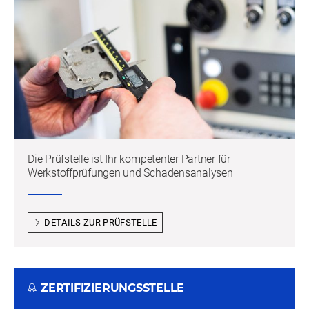
VPA-Cloudservice
Mitarbeiterbenefits
Partner und Kunden weltweit
Offene Stellen
Historie
Akkreditierung / Zulassung
Die Prüfstelle ist Ihr kompetenter Partner für
Werkstoffprüfungen und Schadensanalysen
DETAILS ZUR PRÜFSTELLE
ZERTIFIZIERUNGSSTELLE