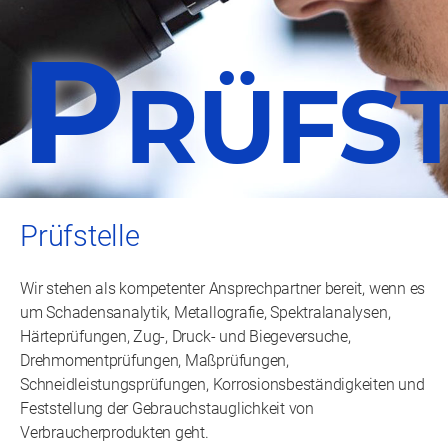
VPA-Cloudservice
Mitarbeiterbenefits
Partner und Kunden weltweit
P
Offene Stellen
Historie
RÜFS
Akkreditierung / Zulassung
Prüfstelle
Wir stehen als kompetenter Ansprechpartner bereit, wenn es
um Schadensanalytik, Metallografie, Spektralanalysen,
Härteprüfungen, Zug-, Druck- und Biegeversuche,
Drehmomentprüfungen, Maßprüfungen,
Schneidleistungsprüfungen, Korrosionsbeständigkeiten und
Feststellung der Gebrauchstauglichkeit von
Verbraucherprodukten geht.