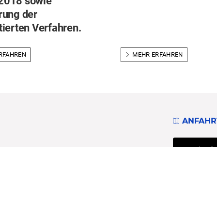
2018 sowie
rung der
tierten Verfahren.
RFAHREN
MEHR ERFAHREN
ANFAHR
Sie seh
eigentlic
beachten 