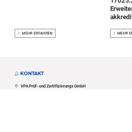
17025:
Erweite
akkredi
MEHR ERFAHREN
MEHR E
KONTAKT
VPA Prüf- und Zertifizierungs GmbH
Papenberger Str. 49
42859 Remscheid
Tel.: +49(2191) 5921-220
Fax: +49(2191) 5921-100