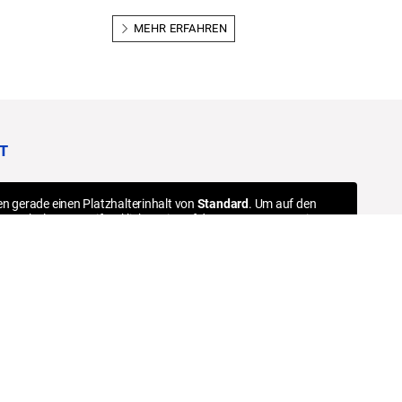
MEHR ERFAHREN
T
en gerade einen Platzhalterinhalt von
Standard
. Um auf den
hen Inhalt zuzugreifen, klicken Sie auf den Button unten. Bitte
Sie, dass dabei Daten an Drittanbieter weitergegeben werden.
Inhalt entsperren
Weitere Informationen