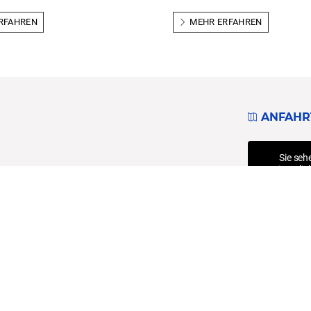
RFAHREN
MEHR ERFAHREN
ANFAHR
Sie seh
eigentlic
beachten 