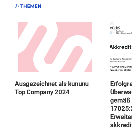
THEMEN
Ausgezeichnet als kununu
Erfolgr
Top Company 2024
Überwa
gemäß 
17025:
Erweite
akkredi