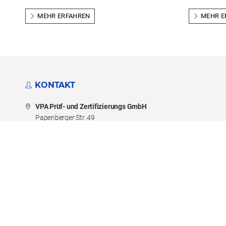
MEHR ERFAHREN
MEHR E
KONTAKT
VPA Prüf- und Zertifizierungs GmbH
Papenberger Str. 49
42859 Remscheid
Tel.: +49(2191) 5921-220
Fax: +49(2191) 5921-100