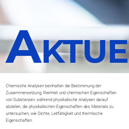
VPA-Cloudservice
Mitarbeiterbenefits
Partner und Kunden weltweit
Offene Stellen
Historie
A
Akkreditierung / Zulassung
KTUE
Chemische Analysen beinhalten die Bestimmung der
Zusammensetzung, Reinheit und chemischen Eigenschaften
von Substanzen, während physikalische Analysen darauf
abzielen, die physikalischen Eigenschaften des Materials zu
untersuchen, wie Dichte, Leitfähigkeit und thermische
Eigenschaften.